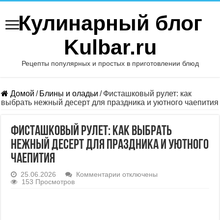
Кулинарный блог
Kulbar.ru
Рецепты популярных и простых в приготовлении блюд
Домой
/
Блины и оладьи
/
Фисташковый рулет: как
выбрать нежный десерт для праздника и уютного чаепития
Фисташковый рулет: как выбрать
нежный десерт для праздника и уютного
чаепития
к
25.06.2026
Комментарии
отключены
записи
153 Просмотров
Фисташковый
рулет:
как
выбрать
нежный