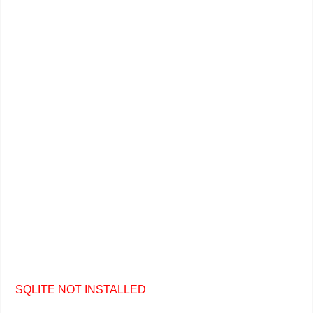
десерт
для
праздника
и
уютного
чаепития
SQLITE NOT INSTALLED